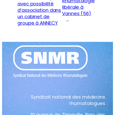
Rhumatologie
avec possibilité
libérale à
d’association dans
Vannes (56)
un cabinet de
→
groupe à ANNECY
Syndicat national des médecins
rhumatologues
10 avenue de Thionville, Parc des