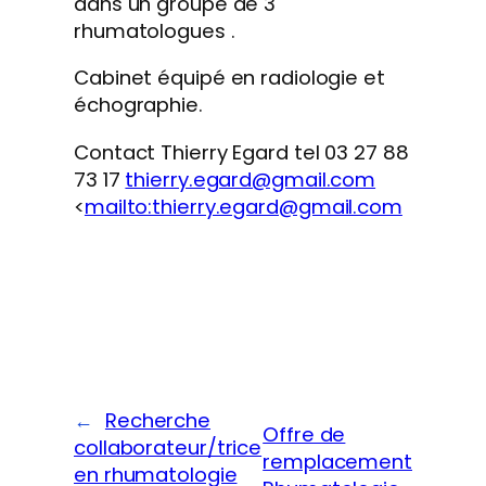
dans un groupe de 3
rhumatologues .
Cabinet équipé en radiologie et
échographie.
Contact Thierry Egard tel 03 27 88
73 17
thierry.egard@gmail.com
<
mailto:thierry.egard@gmail.com
←
Recherche
Offre de
collaborateur/trice
remplacement
en rhumatologie